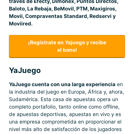
través de Efecty, Dimonex, Puntos Directos,
Baloto, La Rebaja, BeMovil, PTM, Maxigiros,
Movii, Compraventas Standard, Redservi y
Moviired.
¡Regístrate en Yajuego y recibe
el bono!
YaJuego
YaJuego cuenta con una larga experiencia
en
la industria del juego en Europa, África y, ahora,
Sudamérica. Esta casa de apuestas opera un
completo portafolio, tanto online como offline,
de apuestas deportivas, apuestas en vivo y es
una empresa comprometida en proporcionar el
nivel más alto de satisfacción de los jugadores