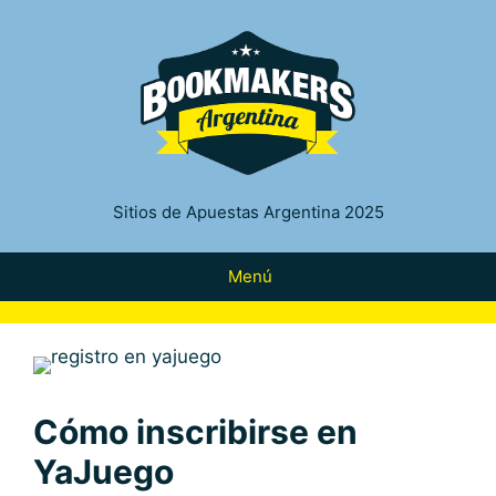
Saltar
al
contenido
Sitios de Apuestas Argentina 2025
Menú
Cómo inscribirse en
YaJuego