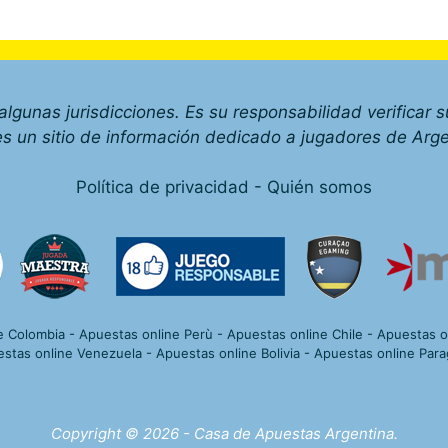
algunas jurisdicciones. Es su responsabilidad verificar s
es un sitio de información dedicado a jugadores de Arge
Política de privacidad
-
Quién somos
e Colombia
-
Apuestas online Perù
-
Apuestas online Chile
-
Apuestas o
stas online Venezuela
-
Apuestas online Bolivia
-
Apuestas online Par
Copyright © 2026 - Casa de Apuestas Argentina.