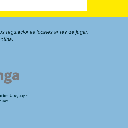
us regulaciones locales antes de jugar.
ntina.
nline Uruguay
-
aguay