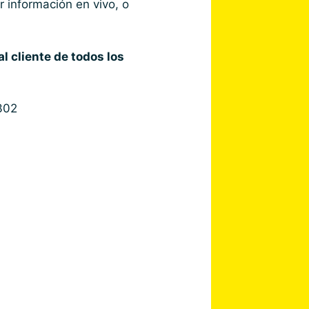
 información en vivo, o
l cliente de todos los
302