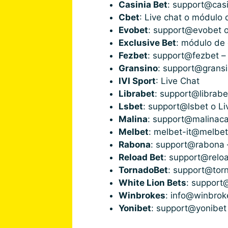
Casinia Bet
: support@casi
Cbet
: Live chat o módulo d
Evobet
: support@evobet o
Exclusive Bet
: módulo de 
Fezbet
: support@fezbet –
Gransino
: support@gransi
IVI Sport
: Live Chat
Librabet
: support@librab
Lsbet
: support@lsbet o Li
Malina
: support@malinaca
Melbet
: melbet-it@melbet
Rabona
: support@rabona 
Reload Bet
: support@relo
TornadoBet
: support@tor
White Lion Bets
: support
Winbrokes
: info@winbrok
Yonibet
: support@yonibet