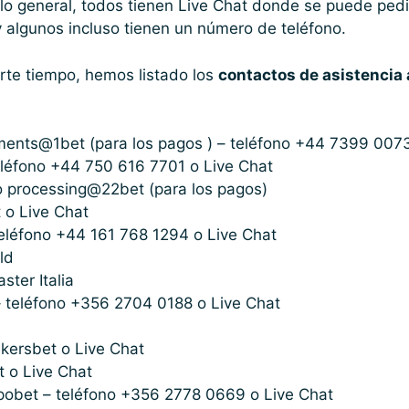
lo general, todos tienen Live Chat donde se puede pedir
y algunos incluso tienen un número de teléfono.
rarte tiempo, hemos listado los
contactos de asistencia a
ments@1bet (para los pagos ) – teléfono +44 7399 007
eléfono +44 750 616 7701 o Live Chat
o processing@22bet (para los pagos)
 o Live Chat
eléfono +44 161 768 1294 o Live Chat
ld
ster Italia
– teléfono +356 2704 0188 o Live Chat
kersbet o Live Chat
t
o Live Chat
obet – teléfono +356 2778 0669 o Live Chat